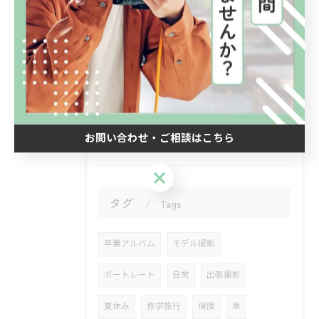
2026/04/04
新年度が始まりました。
2026/01/19
忙しい日常
お問い合わせ・ご相談はこちら
お問い合わせ・ご相談はこちら
タグ
Tags
卒業アルバム
モデル撮影
ポートレート
日常
出張撮影
夏休み
修学旅行
保険
車