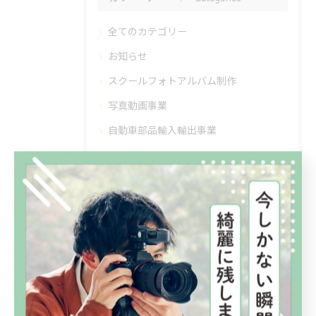
全てのカテゴリー
お知らせ
スクールフォトアルバム制作
写真動画事業
自動車部品輸入輸出事業
最近の投稿
Recent Posts
2026/04/17
現場の「質」を守るために。